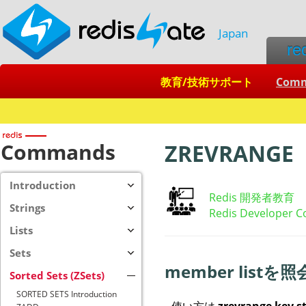
Japan
re
教育/技術サポート
Com
Commands
ZREVRANGE
Introduction
Redis 開発者教育
Strings
Redis Developer C
Lists
Sets
member list
Sorted Sets (ZSets)
SORTED SETS Introduction
使い方は
zrevrange key st