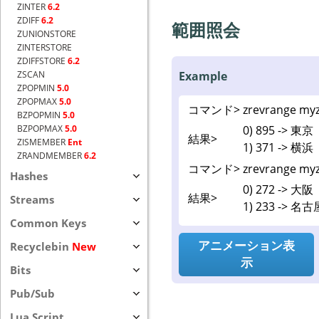
ZINTER
6.2
ZDIFF
6.2
範囲照会
ZUNIONSTORE
ZINTERSTORE
ZDIFFSTORE
6.2
Example
ZSCAN
ZPOPMIN
5.0
ZPOPMAX
5.0
コマンド>
zrevrange myz
BZPOPMIN
5.0
0) 895 -> 東京
BZPOPMAX
5.0
結果>
ZISMEMBER
Ent
1) 371 -> 横浜
ZRANDMEMBER
6.2
コマンド>
zrevrange myz
Hashes
0) 272 -> 大阪
結果>
Streams
1) 233 -> 名古
Common Keys
アニメーション表
Recyclebin
New
示
Bits
Pub/Sub
Lua Script