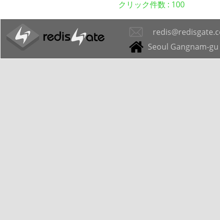
クリック件数 :
100
redis@redisgate.
Seoul Gangnam-gu