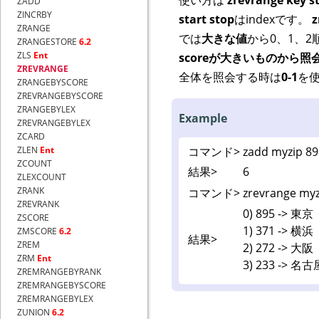
ZADD
ZINCRBY
start stop
はindexです。
z
ZRANGE
では
大きな値
から0、1、
ZRANGESTORE
6.2
ZLS
Ent
scoreが大きいものから照
ZREVRANGE
全体を照会する時は
0-1
を
ZRANGEBYSCORE
ZREVRANGEBYSCORE
ZRANGEBYLEX
Example
ZREVRANGEBYLEX
ZCARD
コマンド>
zadd myzip 8
ZLEN
Ent
ZCOUNT
結果>
6
ZLEXCOUNT
ZRANK
コマンド>
zrevrange myz
ZREVRANK
0) 895 -> 東京
ZSCORE
1) 371 -> 横浜
ZMSCORE
6.2
結果>
ZREM
2) 272 -> 大阪
ZRM
Ent
3) 233 -> 名古
ZREMRANGEBYRANK
ZREMRANGEBYSCORE
ZREMRANGEBYLEX
ZUNION
6.2