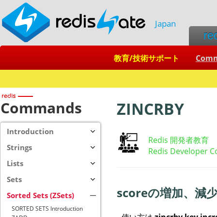
Japan
re
教育/技術サポート
Com
Redis + SQL
Commands
ZINCRBY
Introduction
Redis 開発者教育
Strings
Redis Developer C
Lists
Sets
scoreの増加、減
Sorted Sets (ZSets)
SORTED SETS Introduction
使い方は
zincrby key in