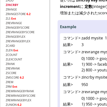
ZADD
ZINCRBY
increment
に
定数
(integer
ZRANGE
増加または減少されたsco
ZRANGESTORE
6.2
ZLS
Ent
ZREVRANGE
Example
ZRANGEBYSCORE
ZREVRANGEBYSCORE
ZRANGEBYLEX
コマンド>
zadd mysite 
ZREVRANGEBYLEX
結果>
3
ZCARD
ZLEN
Ent
コマンド>
zrevrange mys
ZCOUNT
0) 1000 -> go
ZLEXCOUNT
結果>
1) 900 -> fac
ZRANK
ZREVRANK
2) 800 -> you
ZSCORE
コマンド>
zincrby mysit
ZMSCORE
6.2
ZREM
結果>
950
ZRM
Ent
コマンド>
zrevrange mys
ZREMRANGEBYRANK
ZREMRANGEBYSCORE
0) 1000 -> go
ZREMRANGEBYLEX
結果>
1) 950 -> yo
ZUNION
6.2