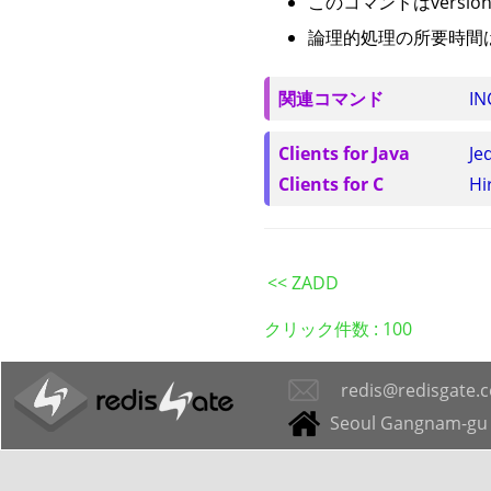
このコマンドはversio
論理的処理の所要時間はO
関連コマンド
IN
Clients for Java
Je
Clients for C
Hi
<< ZADD
クリック件数 :
100
redis@redisgate.
Seoul Gangnam-gu