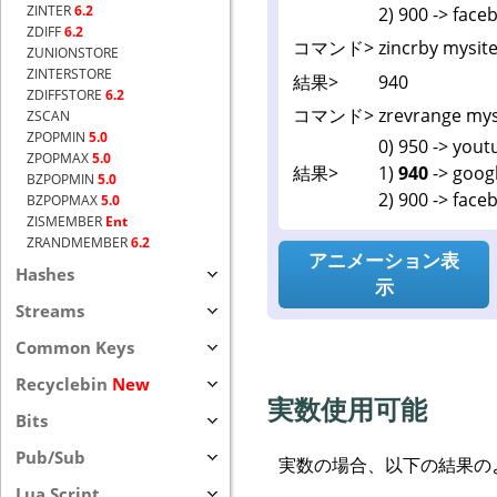
ZINTER
6.2
2) 900 -> fac
ZDIFF
6.2
コマンド>
zincrby mysit
ZUNIONSTORE
ZINTERSTORE
結果>
940
ZDIFFSTORE
6.2
コマンド>
zrevrange mys
ZSCAN
ZPOPMIN
5.0
0) 950 -> you
ZPOPMAX
5.0
結果>
1)
940
-> goog
BZPOPMIN
5.0
2) 900 -> fac
BZPOPMAX
5.0
ZISMEMBER
Ent
ZRANDMEMBER
6.2
アニメーション表
Hashes
示
Streams
Common Keys
Recyclebin
New
実数使用可能
Bits
Pub/Sub
実数の場合、以下の結果の
Lua Script