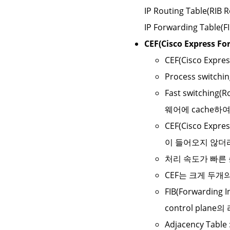
IP Routing Table(
IP Forwarding Tab
CEF(Cisco Express Fo
CEF(Cisco Expres
Process swi
Fast switchin
웨어에 cache하
CEF(Cisco Ex
이 들어오지 않더라
처리 속도가 빠른 순서: 
CEF는 크게 두개의 테
FIB(Forwardi
control pl
Adjacency Tabl