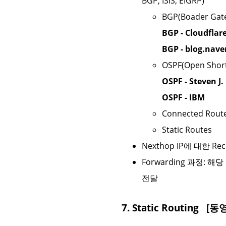
BGP, ISIS, EIGRP)
BGP(Boader Gate
BGP - Cloudflar
BGP - blog.nave
OSPF(Open Shorte
OSPF - Steven J.
OSPF - IBM
Connected Rout
Static Routes
Nexthop IP에 대한 Re
Forwarding 과정: 
전달
7. Static Routing
[동영