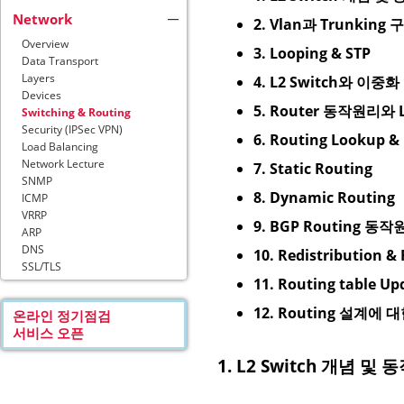
Network
2. Vlan과 Trunking 
Overview
3. Looping & STP
Data Transport
Layers
4. L2 Switch와 이중화 
Devices
5. Router 동작원리와 L
Switching & Routing
Security (IPSec VPN)
6. Routing Lookup &
Load Balancing
Network Lecture
7. Static Routing
SNMP
8. Dynamic Routing
ICMP
VRRP
9. BGP Routing 동
ARP
DNS
10. Redistribution & 
SSL/TLS
11. Routing table Up
12. Routing 설계에
온라인 정기점검
서비스 오픈
1. L2 Switch 개념 