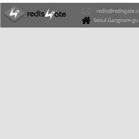
redis@redisgate.
Seoul Gangnam-gu