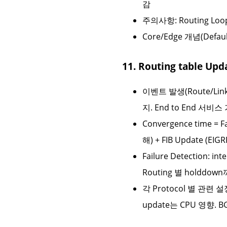
감
주의사항: Routing Loo
Core/Edge 개념(Defa
11. Routing table Up
이벤트 발생(Route/L
지. End to End 
Convergence time = 
해) + FIB Update (EIGRP
Failure Detection
Routing 별 holddown
각 Protocol 별 관련 설정
update는 CPU 영향. BG