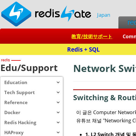
Japan
re
教育/技術サポート
Com
Redis + SQL
Edu/Support
Network Swi
Education
Tech Support
Switching & Rout
Reference
이 글은 Computer Networ
Docker
유튜브 채널 "Networking Cl
Redis Hacking
HAProxy
1. L2 Switch 개념 