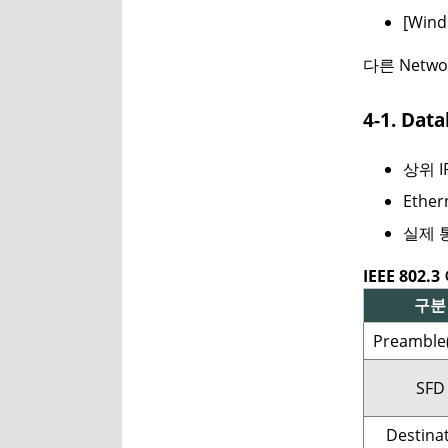
[Windo
다른 Networ
4-1. Data
상위 I
Ether
실제 
IEEE 802
구분
Preambl
SFD
Destina