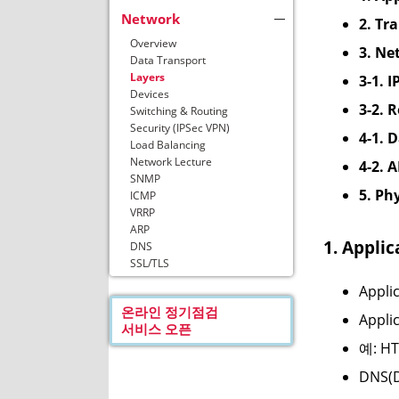
Network
2. Tr
Overview
3. Ne
Data Transport
Layers
3-1. 
Devices
3-2. 
Switching & Routing
Security (IPSec VPN)
4-1. 
Load Balancing
Network Lecture
4-2. 
SNMP
5. Ph
ICMP
VRRP
ARP
1. Appli
DNS
SSL/TLS
Appl
온라인 정기점검
Appl
서비스 오픈
예: HTT
DNS(D