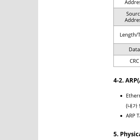
Addre
Sourc
Addre
Length/
Data
CRC
4-2. ARP
Ethe
(내가
ARP T
5. Physi