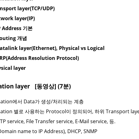
ansport layer(TCP/UDP)
twork layer(IP)
IP Address 기본
Routing 개념
Datalink layer(Ethernet), Physical vs Logical
ARP(Address Resolution Protocol)
ysical layer
cation layer
[동영상] (7분)
ication에서 Data가 생성/처리되는 계층
ication 별로 사용하는 Protocol이 정의되어, 하위 Transport la
P service, File Transfer service, E-Mail service, 등.
omain name to IP Address), DHCP, SNMP