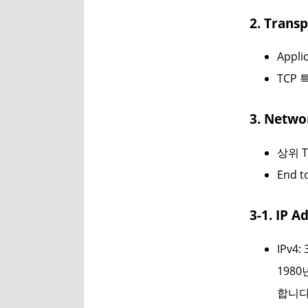
2. Trans
Appl
TCP 특
3. Netwo
상위 T
End 
3-1. IP
IPv4:
198
합니다