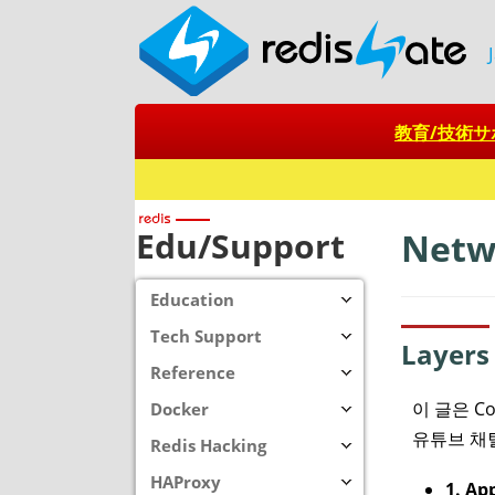
教育/技術サ
Redis + SQ
Edu/Support
Netw
Education
Tech Support
Layers
Reference
이 글은 C
Docker
유튜브 채털 
Redis Hacking
HAProxy
1. Ap