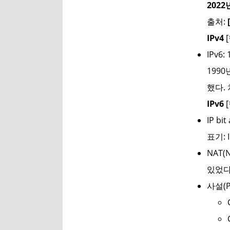
2022
출처:
IPv4
IPv6
1990
했다. 
IPv6
IP bi
표기: I
NAT(
있었다
사설(Pr