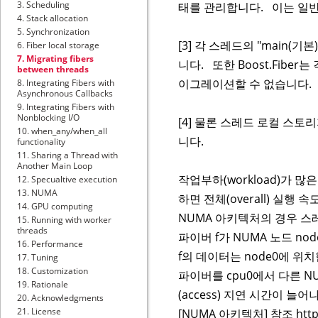
3. Scheduling
태를 관리합니다. 이는 일반
4. Stack allocation
5. Synchronization
[3] 각 스레드의 "main
6. Fiber local storage
7. Migrating fibers
니다. 또한 Boost.Fibe
between threads
이그레이션할 수 없습니다.
8. Integrating Fibers with
Asynchronous Callbacks
9. Integrating Fibers with
Nonblocking I/O
[4] 물론 스레드 로컬 스토
10. when_any/when_all
니다.
functionality
11. Sharing a Thread with
Another Main Loop
작업부하(workload)가 많
12. Specualtive execution
13. NUMA
하면 전체(overall) 실행 
14. GPU computing
NUMA 아키텍처의 경우 스
15. Running with worker
threads
파이버 f가 NUMA 노드 no
16. Performance
f의 데이터는 node0에 위
17. Tuning
18. Customization
파이버를 cpu0에서 다른 NU
19. Rationale
(access) 지연 시간이 
20. Acknowledgments
21. License
[NUMA 아키텍처] 참조 https://