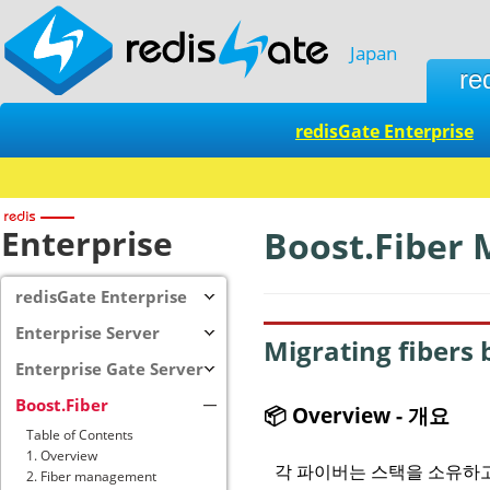
Japan
re
redisGate Enterprise
Redis + SQL
Enterprise
Boost.Fiber 
redisGate Enterprise
Enterprise Server
Migrating fibers
Enterprise Gate Server
Boost.Fiber
📦 Overview - 개요
Table of Contents
1. Overview
각 파이버는 스택을 소유하고
2. Fiber management