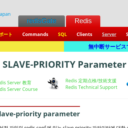
Japan
redisGate
Redis
ポート
Commands
SQL
Clients
Server
無中断サービスです。
s
SLAVE-PRIORITY Parameter
Redis 定期点検/技術支援
dis Server 教育
Redis Technical Support
dis Server Course
lave-priority parameter
정 파일인 redis.conf 에 있는 slave-priority 파라미터에 대