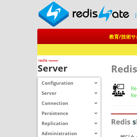
教育/技術サ
Server
Redi
Configuration
Re
Server
Re
Connection
Persistence
Redis
s
Replication
Administration
레디스 설