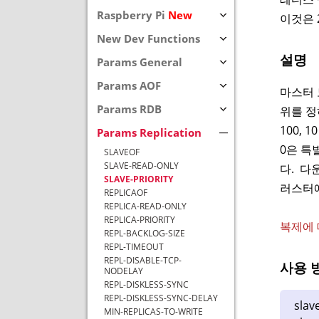
Raspberry Pi
New
이것은 2
New Dev Functions
설명
Params General
Params AOF
마스터 
Params RDB
위를 정
100,
Params Replication
0은 특
SLAVEOF
SLAVE-READ-ONLY
다. 다
SLAVE-PRIORITY
러스터에서
REPLICAOF
REPLICA-READ-ONLY
REPLICA-PRIORITY
복제에 
REPL-BACKLOG-SIZE
REPL-TIMEOUT
REPL-DISABLE-TCP-
사용 
NODELAY
REPL-DISKLESS-SYNC
REPL-DISKLESS-SYNC-DELAY
slav
MIN-REPLICAS-TO-WRITE