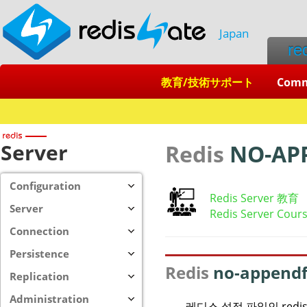
Japan
re
教育/技術サポート
Com
Server
Redis
NO-AP
Configuration
Redis Server 教育
Server
Redis Server Cour
Connection
Persistence
Redis
no-appendf
Replication
Administration
레디스 설정 파일인 redis.