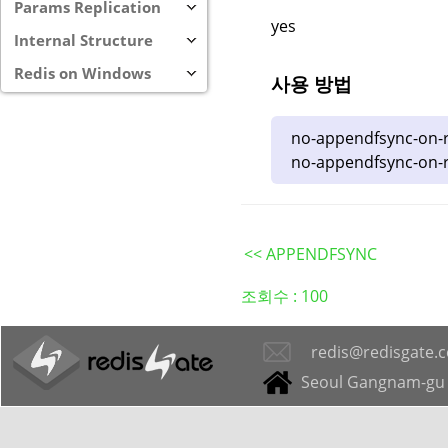
Params Replication
yes
Internal Structure
Redis on Windows
사용 방법
no-appendfsync-on
no-appendfsync-on-r
<< APPENDFSYNC
조회수 :
100
redis@redisgate.
Seoul Gangnam-gu