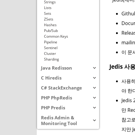
Strings
Lists
Githu
Sets
ZSets
Docum
Hashes
Pub/Sub
Relea
Common Keys
mailin
Pipeline
Sentinel
이 문서
Cluster
Sharding
Jedis 사
Java Redisson
C Hiredis
사용하기
C# StackExchange
야 한다
PHP PhpRedis
Jedi
PHP Predis
만 Re
Redis Admin &
참고로 
Monitoring Tool
지만 