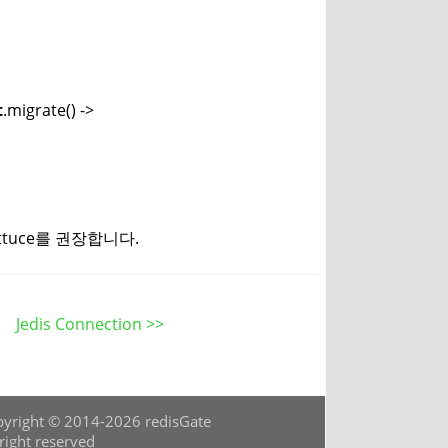
t
.migrate() ->
ttuce를 권장합니다.
Jedis Connection >>
yright © 2014-2026 redisGate
 right reserved