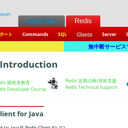
Japan
redisGate
Redis
ポート
Commands
SQL
Clients
Server
無中断サービスです。
Introduction
Redis 定期点検/技術支援
edis 開発者教育
Redis Technical Support
dis Developer Course
lient for Java
스)는 Java용 Redis Client 입니다.