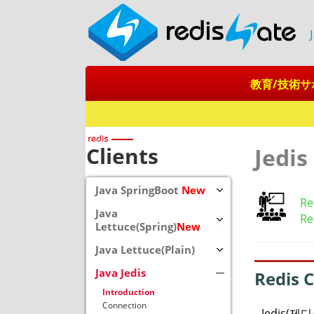
教育/技術サ
Clients
Jedis
Java SpringBoot
New
R
Java
Re
Lettuce(Spring)
New
Java Lettuce(Plain)
Java Jedis
Redis C
Introduction
Connection
Jedis(제디